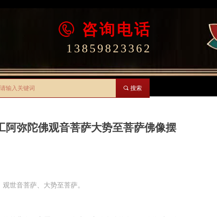
咨询电话
13859823362
끠
搜索
工阿弥陀佛观音菩萨大势至菩萨佛像摆
、观世音菩萨、大势至菩萨。