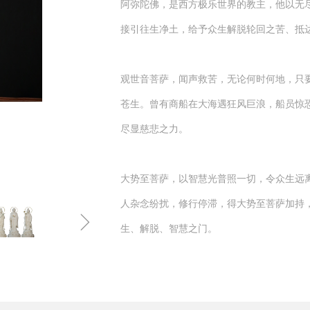
阿弥陀佛，是西方极乐世界的教主，他以无
接引往生净土，给予众生解脱轮回之苦、抵
观世音菩萨，闻声救苦，无论何时何地，只
苍生。曾有商船在大海遇狂风巨浪，船员惊
尽显慈悲之力。
大势至菩萨，以智慧光普照一切，令众生远
人杂念纷扰，修行停滞，得大势至菩萨加持
ꁇ
生、解脱、智慧之门。