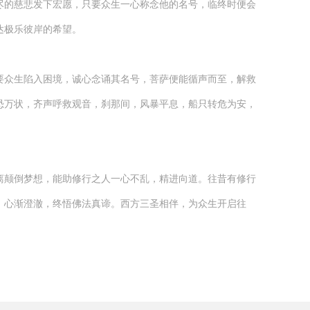
尽的慈悲发下宏愿，只要众生一心称念他的名号，临终时便会
达极乐彼岸的希望。
要众生陷入困境，诚心念诵其名号，菩萨便能循声而至，解救
恐万状，齐声呼救观音，刹那间，风暴平息，船只转危为安，
离颠倒梦想，能助修行之人一心不乱，精进向道。往昔有修行
，心渐澄澈，终悟佛法真谛。西方三圣相伴，为众生开启往