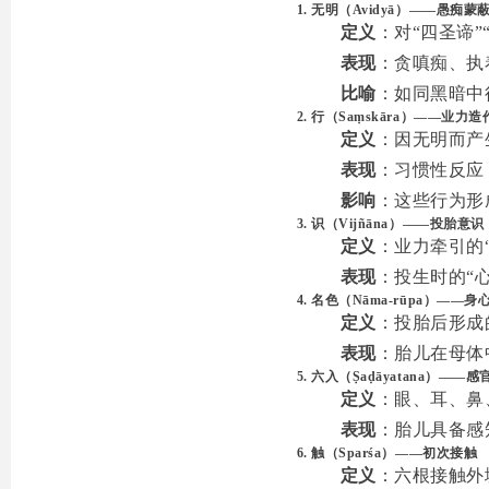
1. 无明（Avidyā）——愚痴蒙
定义
：对“四圣谛”
表现
：贪嗔痴、执着
比喻
：如同黑暗中
2. 行（Saṃskāra）——业力造
定义
：因无明而产
表现
：习惯性反应
影响
：这些行为形
3. 识（Vijñāna）——投胎意识
定义
：业力牵引的
表现
：投生时的“
4. 名色（Nāma-rūpa）——身
定义
：投胎后形成
表现
：胎儿在母体
5. 六入（Ṣaḍāyatana）——
定义
：眼、耳、鼻
表现
：胎儿具备感
6. 触（Sparśa）——初次接触
定义
：六根接触外