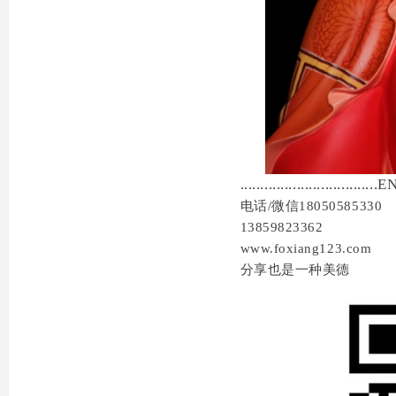
..................................EN
电话/微信18050585330
13859823362
www.foxiang123.com
分享也是一种美德