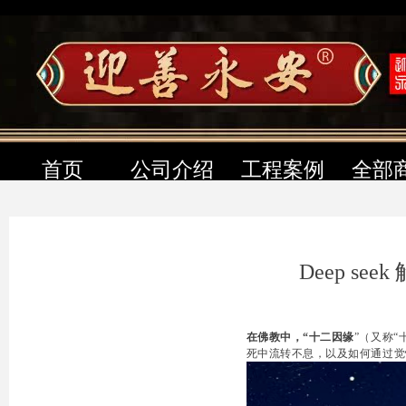
首页
公司介绍
工程案例
全部
Deep s
在佛教中，“
十二因缘
”（又称
死中流转不息，以及如何通过觉