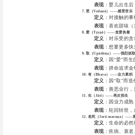
表现
：婴儿出生后
7. 受（Vedanā）——感受苦乐
定义
：对接触的事
表现
：喜欢甜味（
8. 爱（Tṛṣṇā）——贪爱执着
定义
：对乐受的贪
表现
：想要更多快
9. 取（Upādāna）——强烈抓
定义
：因“爱”而
表现
：拼命追求金
10. 有（Bhava）——业力累积
定义
：因“取”而
表现
：善恶业行，
11. 生（Jāti）——再次投生
定义
：因业力成熟
表现
：轮回转世，
12. 老死（Jarā-maraṇa）—
定义
：生命的必然
表现
：疾病、衰老