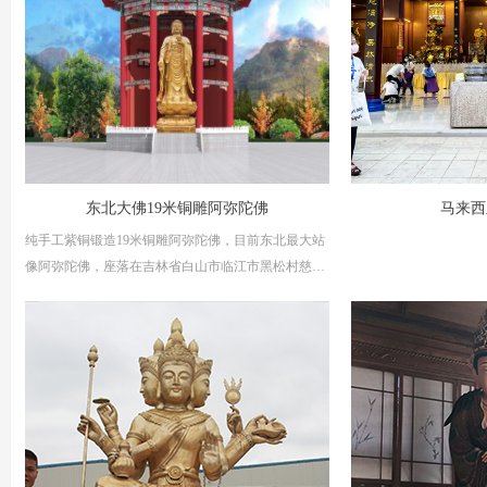
东北大佛19米铜雕阿弥陀佛
马来西
纯手工紫铜锻造19米铜雕阿弥陀佛，目前东北最大站
像阿弥陀佛，座落在吉林省白山市临江市黑松村慈光
寺，迎善永安历经9个月从设计制作于2023年10月份
安装完成