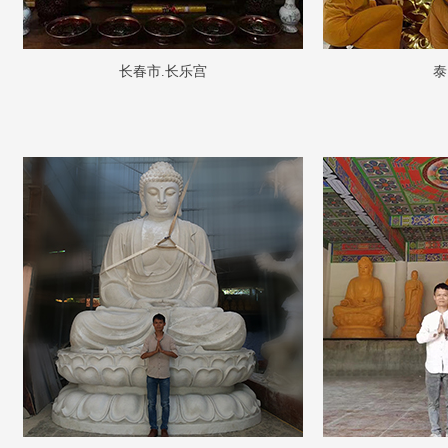
长春市.长乐宫
泰