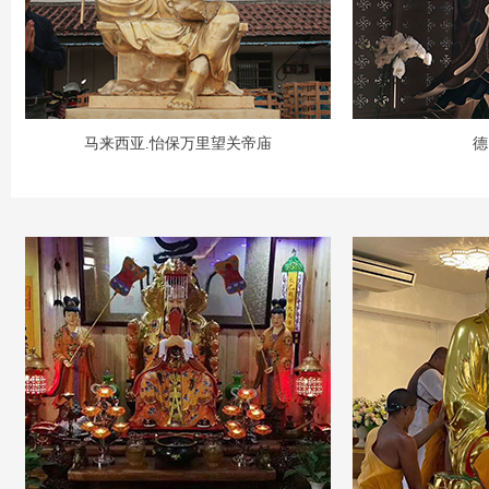
马来西亚.怡保万里望关帝庙
德