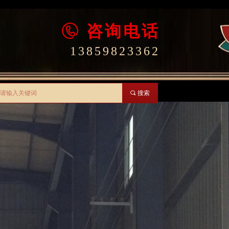
咨询电话
13859823362
끠
搜索